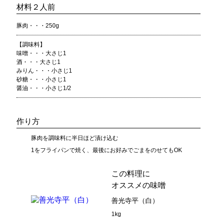
材料２人前
豚肉・・・250g
【調味料】
味噌・・・大さじ1
酒・・・大さじ1
みりん・・・小さじ1
砂糖・・・小さじ1
醤油・・・小さじ1/2
作り方
豚肉を調味料に半日ほど漬け込む
1をフライパンで焼く、最後にお好みでごまをのせてもOK
この料理に
オススメの味噌
善光寺平（白）
1kg