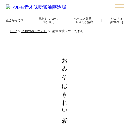
素材をしっかり
ちゃんと発酵、
おみそは
生みそって？
|
|
|
選び抜く
ちゃんと熟成
きれい好き
TOP
＞
本物のみそづくり
＞ 衛生環境へのこだわり
おみそはきれい好き