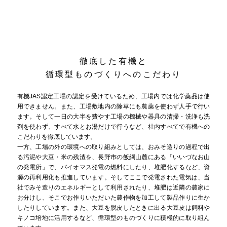
徹底した有機と
循環型ものづくりへのこだわり
有機JAS認定工場の認定を受けているため、工場内では化学薬品は使
用できません。また、工場敷地内の除草にも農薬を使わず人手で行い
ます。そして一日の大半を費やす工場の機械や器具の清掃・洗浄も洗
剤を使わず、すべて水とお湯だけで行うなど、社内すべてで有機への
こだわりを徹底しています。
一方、工場の外の環境への取り組みとしては、おみそ造りの過程で出
る汚泥や大豆・米の残渣を、長野市の飯綱山麓にある「いいづなお山
の発電所」で、バイオマス発電の燃料にしたり、堆肥化するなど、資
源の再利用化も推進しています。そしてここで発電された電気は、当
社でみそ造りのエネルギーとして利用されたり、堆肥は近隣の農家に
お分けし、そこでお作りいただいた農作物を加工して製品作りに生か
したりしています。また、大豆を脱皮したときに出る大豆皮は飼料や
キノコ培地に活用するなど、循環型のものづくりに積極的に取り組ん