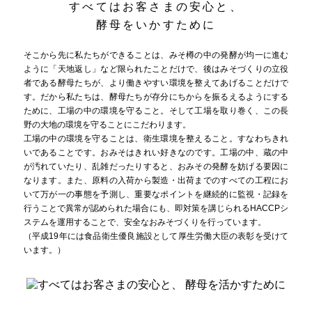
すべてはお客さまの安心と、
酵母をいかすために
そこから先に私たちができることは、みそ樽の中の発酵が均一に進む
ように「天地返し」など限られたことだけで、後はみそづくりの立役
者である酵母たちが、より働きやすい環境を整えてあげることだけで
す。だから私たちは、酵母たちが存分にちからを振るえるようにする
ために、工場の中の環境を守ること。そして工場を取り巻く、この長
野の大地の環境を守ることにこだわります。
工場の中の環境を守ることは、衛生環境を整えること。すなわちきれ
いであることです。おみそはきれい好きなのです。工場の中、蔵の中
が汚れていたり、乱雑だったりすると、おみその発酵を妨げる要因に
なります。また、原料の入荷から製造・出荷までのすべての工程にお
いて万が一の事態を予測し、重要なポイントを継続的に監視・記録を
行うことで異常が認められた場合にも、即対策を講じられるHACCPシ
ステムを運用することで、安全なおみそづくりを行っています。
（平成19年には食品衛生優良施設として厚生労働大臣の表彰を受けて
います。）