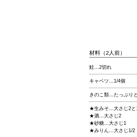
材料（2人前）
鮭…2切れ
キャベツ…1/4個
きのこ類…たっぷり
★生みそ…大さじ2と1
★酒…大さじ2
★砂糖…大さじ1
★みりん…大さじ1/2